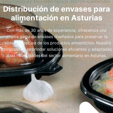
SOLUCIONES DE ENVASADO PARA EL SECTOR ALIMENTARIO
Distribución de envases para
alimentación en Asturias
Con más de 30 años de experiencia, ofrecemos una
amplia gama de envases diseñados para preservar la
calidad y frescura de los productos alimenticios. Nuestro
compromiso es brindar soluciones eficientes y adaptadas
a las necesidades del sector alimentario en Asturias.