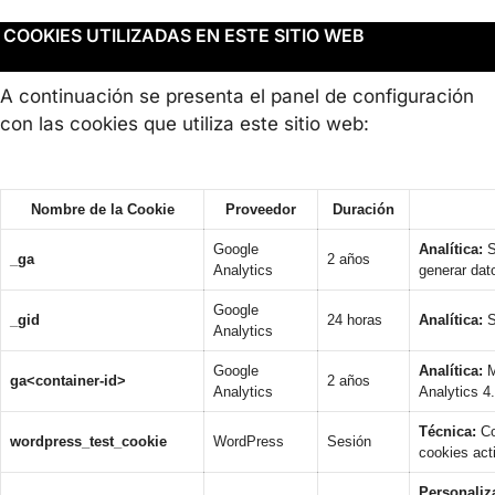
COOKIES UTILIZADAS EN ESTE SITIO WEB
A continuación se presenta el panel de configuración
con las cookies que utiliza este sitio web:
Nombre de la Cookie
Proveedor
Duración
Google
Analítica:
S
_ga
2 años
Analytics
generar dat
Google
_gid
24 horas
Analítica:
S
Analytics
Google
Analítica:
M
ga<container-id>
2 años
Analytics
Analytics 4.
Técnica:
Co
wordpress_test_cookie
WordPress
Sesión
cookies act
Personaliz