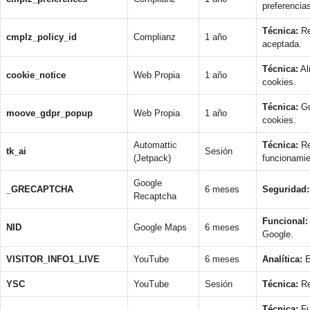
preferencia
Técnica:
Re
cmplz_policy_id
Complianz
1 año
aceptada.
Técnica:
Al
cookie_notice
Web Propia
1 año
cookies.
Técnica:
Gu
moove_gdpr_popup
Web Propia
1 año
cookies.
Automattic
Técnica:
Re
tk_ai
Sesión
(Jetpack)
funcionamie
Google
_GRECAPTCHA
6 meses
Seguridad:
Recaptcha
Funcional:
NID
Google Maps
6 meses
Google.
VISITOR_INFO1_LIVE
YouTube
6 meses
Analítica:
E
YSC
YouTube
Sesión
Técnica:
Re
Técnica:
Fu