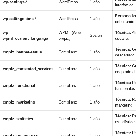
wp-settings-*
WordPress
1 año
interfaz del
Personaliz
wp-settings-time-*
WordPress
1 año
del usuario.
wp-
WPML (Web
Técnica:
Al
Sesión
wpml_current_language
propia)
usuario.
Técnica:
Gu
cmplz_banner-status
Complianz
1 año
descartado.
Técnica:
Gu
cmplz_consented_services
Complianz
1 año
aceptado el
Técnica:
Re
cmplz_functional
Complianz
1 año
funcionales
Técnica:
Re
cmplz_marketing
Complianz
1 año
marketing.
Técnica:
Re
cmplz_statistics
Complianz
1 año
estadística
Técnica:
Re
cmplz_preferences
Complianz
1 año